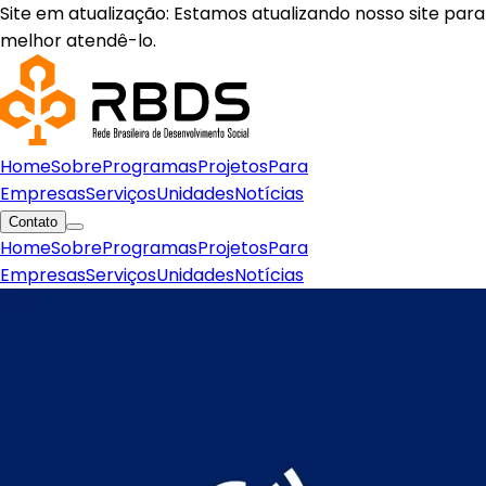
Site em atualização: Estamos atualizando nosso site para
melhor atendê-lo.
Home
Sobre
Programas
Projetos
Para
Empresas
Serviços
Unidades
Notícias
Contato
Home
Sobre
Programas
Projetos
Para
Empresas
Serviços
Unidades
Notícias